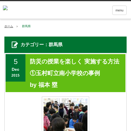
menu
ホーム
群馬県
カテゴリー：群馬県
5
防災の授業を楽しく 実施する方法
Dec
①玉村町立南小学校の事例
2015
by 福本 塁