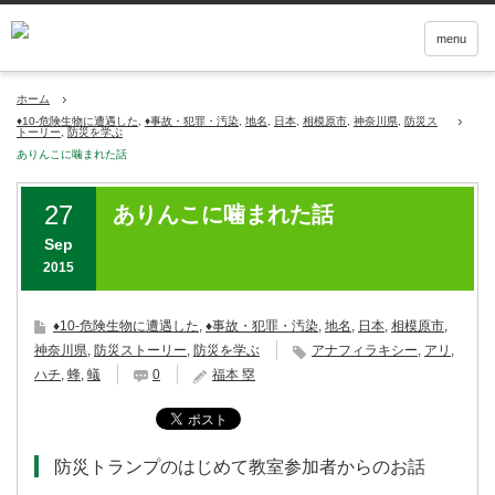
menu
ホーム
♦10-危険生物に遭遇した
,
♦事故・犯罪・汚染
,
地名
,
日本
,
相模原市
,
神奈川県
,
防災ス
トーリー
,
防災を学ぶ
ありんこに噛まれた話
27
ありんこに噛まれた話
Sep
2015
♦10-危険生物に遭遇した
,
♦事故・犯罪・汚染
,
地名
,
日本
,
相模原市
,
神奈川県
,
防災ストーリー
,
防災を学ぶ
アナフィラキシー
,
アリ
,
ハチ
,
蜂
,
蟻
0
福本 塁
防災トランプのはじめて教室参加者からのお話