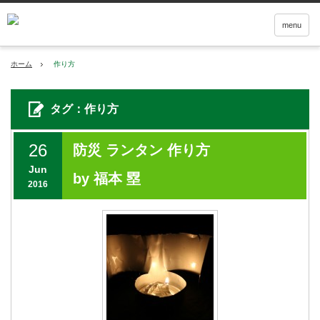
menu
ホーム
作り方
タグ：作り方
26
防災 ランタン 作り方
Jun
by 福本 塁
2016