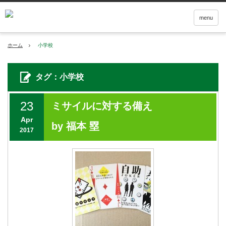
menu
ホーム
小学校
タグ：小学校
23
ミサイルに対する備え
Apr
by 福本 塁
2017