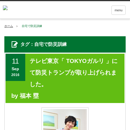
menu
ホーム
自宅で防災訓練
タグ：自宅で防災訓練
11
テレビ東京「 TOKYOガルリ 」に
Sep
て防災トランプが取り上げられま
2016
した。
by 福本 塁