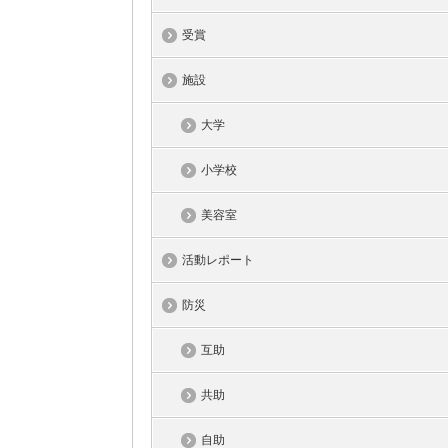
受賞
施設
大学
小学校
美容室
活動レポート
防災
互助
共助
自助