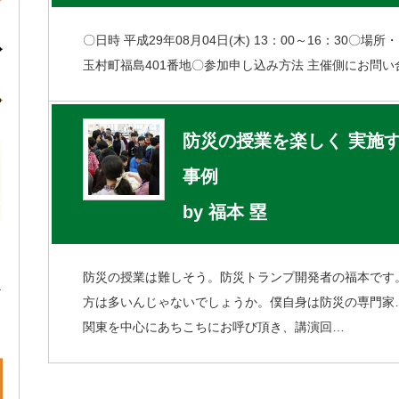
〇日時 平成29年08月04日(木) 13：00～16：30
玉村町福島401番地〇参加申し込み方法 主催側にお問
防災の授業を楽しく 実施
事例
by 福本 塁
防災の授業は難しそう。防災トランプ開発者の福本です
方は多いんじゃないでしょうか。僕自身は防災の専門家
関東を中心にあちこちにお呼び頂き、講演回…