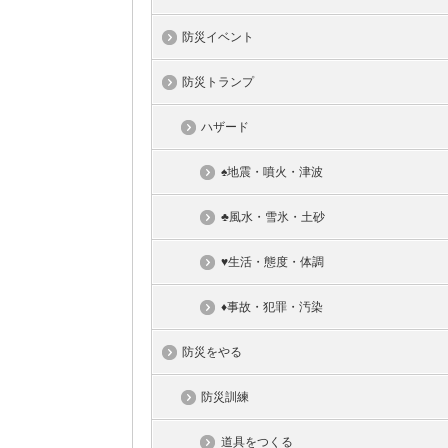
防災イベント
防災トランプ
ハザード
♠地震・噴火・津波
♣風水・雪氷・土砂
♥生活・態度・体調
♦事故・犯罪・汚染
防災をやる
防災訓練
道具をつくる