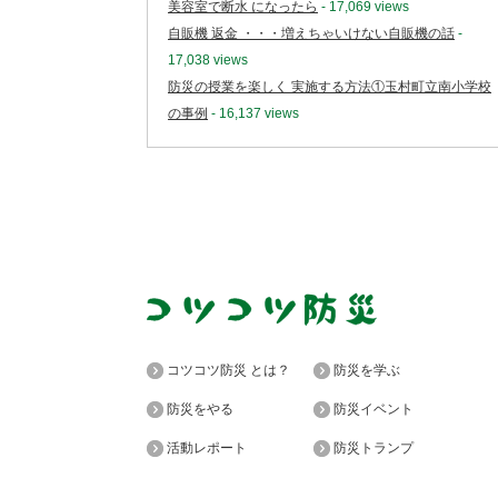
美容室で断水 になったら
- 17,069 views
自販機 返金 ・・・増えちゃいけない自販機の話
-
17,038 views
防災の授業を楽しく 実施する方法①玉村町立南小学校
の事例
- 16,137 views
コツコツ防災 とは？
防災を学ぶ
防災をやる
防災イベント
活動レポート
防災トランプ