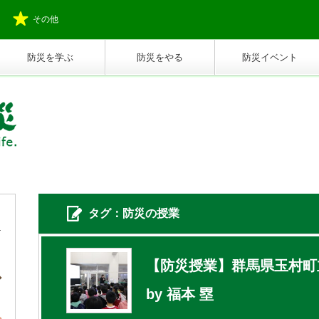
その他
防災を学ぶ
防災をやる
防災イベント
タグ：防災の授業
【防災授業】群馬県玉村町
by 福本 塁