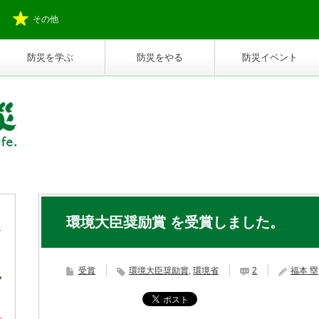
その他
防災を学ぶ
防災をやる
防災イベント
。
環境大臣奨励賞 を受賞しました。
受賞
環境大臣奨励賞
,
環境省
2
福本 塁