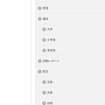
受賞
施設
大学
小学校
美容室
活動レポート
防災
互助
共助
自助