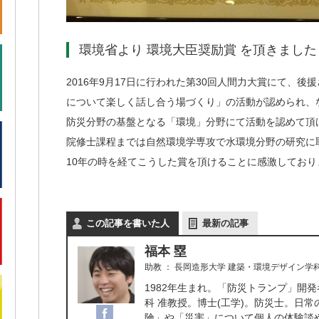
環境省より 環境大臣奨励賞 を頂きました
2016年9月17日に行われた第30回人間力大賞にて、
について楽しく話し合う場づくり」の活動が認められ、
防災分野の基盤となる「環境」分野にて活動を認めて頂
院修士課程までは自然環境学専攻で水環境分野の研究に
10年の時を経てこうした賞を頂けることに感激してお
この記事を書いた人
最新の記事
福本 塁
助教
：
長岡造形大学 建築・環境デザイン学
1982年生まれ。「防災トランプ」開
科 准教授。博士(工学)。防災士。日
険」や「災害」について個人の体験談