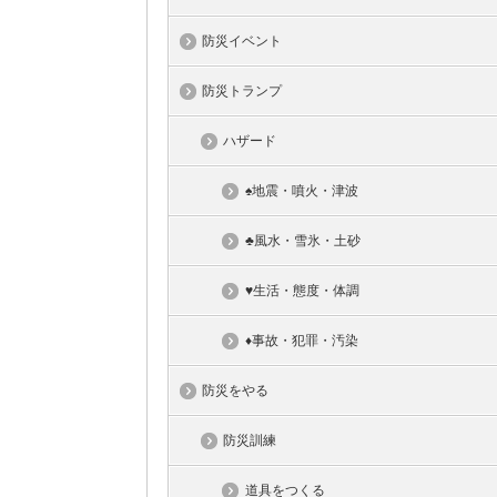
防災イベント
防災トランプ
ハザード
♠地震・噴火・津波
♣風水・雪氷・土砂
♥生活・態度・体調
♦事故・犯罪・汚染
防災をやる
防災訓練
道具をつくる