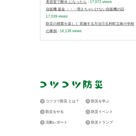
美容室で断水 になったら
- 17,072 views
自販機 返金 ・・・増えちゃいけない自販機の話
-
17,039 views
防災の授業を楽しく 実施する方法①玉村町立南小学校
の事例
- 16,138 views
コツコツ防災 とは？
防災を学ぶ
防災をやる
防災イベント
活動レポート
防災トランプ