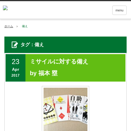
menu
ホーム
備え
タグ：備え
23
ミサイルに対する備え
Apr
by 福本 塁
2017